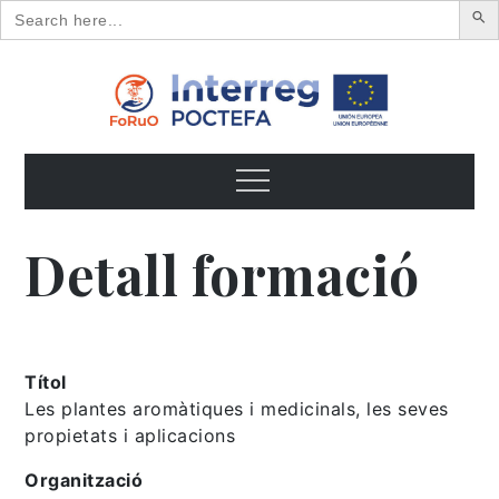
Search
for:
Skip
to
content
FoRuO
Formación en plantas aromáticas y medicinales y pequeños
frutos
Menu
Detall formació
Títol
Les plantes aromàtiques i medicinals, les seves
propietats i aplicacions
Organització