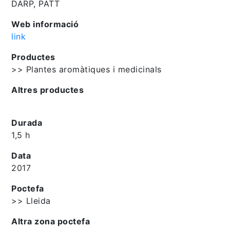
DARP, PATT
Web informació
link
Productes
>> Plantes aromàtiques i medicinals
Altres productes
Durada
1,5 h
Data
2017
Poctefa
>> Lleida
Altra zona poctefa