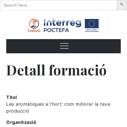
Search
for:
Skip
to
content
FoRuO
Formación en plantas aromáticas y medicinales y pequeños
frutos
Menu
Detall formació
Títol
Les aromàtiques a l’hort: com millorar la teva
producció
Organització