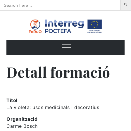
Search
for:
Skip
to
content
FoRuO
Formación en plantas aromáticas y medicinales y pequeños
frutos
Menu
Detall formació
Títol
La violeta: usos medicinals i decoratius
Organització
Carme Bosch