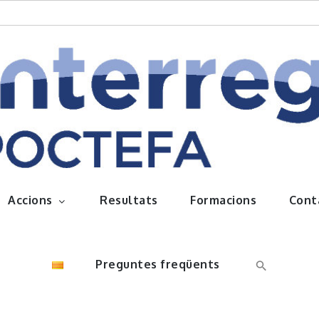
queños frutos
Accions
Resultats
Formacions
Cont
Preguntes freqüents