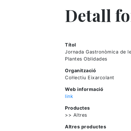
Detall f
Títol
Jornada Gastronòmica de l
Plantes Oblidades
Organització
Col·lectiu Eixarcolant
Web informació
link
Productes
>> Altres
Altres productes