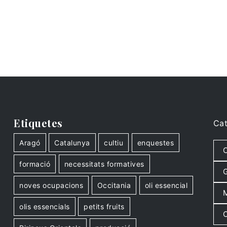
Etiquetes
Cat
Aragó
Catalunya
cultiu
enquestes
C
formació
necessitats formatives
G
noves ocupacions
Occitania
oli essencial
M
olis essencials
petits fruits
O