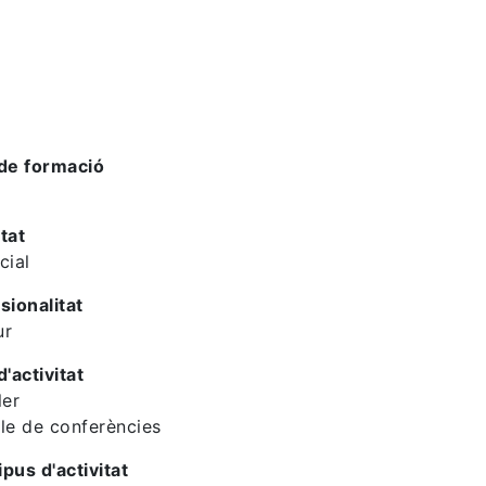
de formació
tat
cial
sionalitat
ur
d'activitat
ler
le de conferències
ipus d'activitat