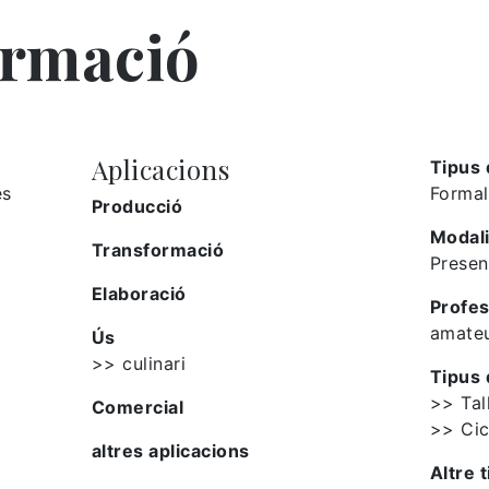
ormació
Aplicacions
Tipus 
es
Formal
Producció
Modali
Transformació
Presen
Elaboració
Profes
amate
Ús
>> culinari
Tipus 
>> Tal
Comercial
>> Cic
altres aplicacions
Altre t