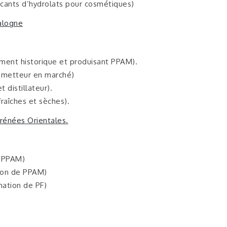
ricants d’hydrolats pour cosmétiques)
talogne
ment historique et produisant PPAM).
t metteur en marché)
 distillateur).
aîches et sèches).
yrénées Orientales.
e PPAM)
ion de PPAM)
ation de PF)