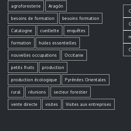
agroforesterie
Aragón
C
besoins de formation
besoins formation
G
Catalogne
cueillette
enquêtes
m
formation
huiles essentielles
O
nouvelles occupations
Occitanie
petits fruits
production
production écologique
Pyrénées Orientales
rural
réunions
secteur forestier
vente directe
visites
Visites aux entreprises