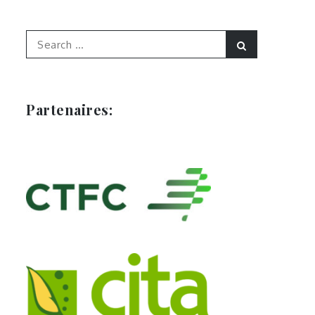
Search
Search
for:
Partenaires: