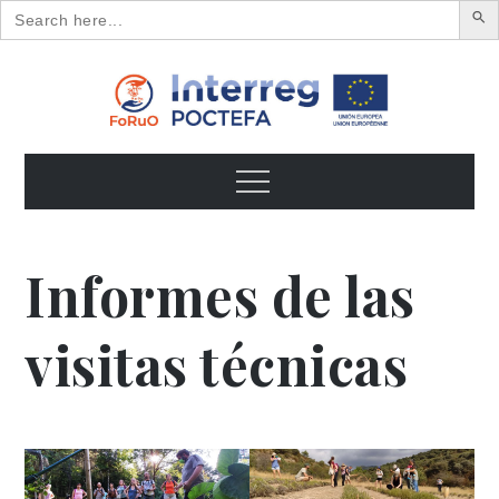
Search
for:
Skip
to
content
FoRuO
Formación en plantas aromáticas y medicinales y pequeños
frutos
Menu
Informes de las
visitas técnicas