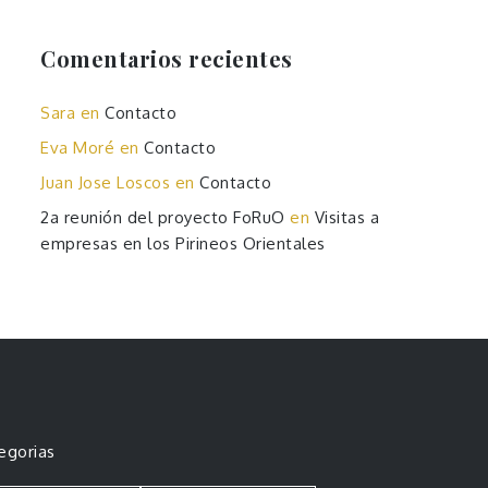
Comentarios recientes
Sara
en
Contacto
Eva Moré
en
Contacto
Juan Jose Loscos
en
Contacto
2a reunión del proyecto FoRuO
en
Visitas a
empresas en los Pirineos Orientales
egorias