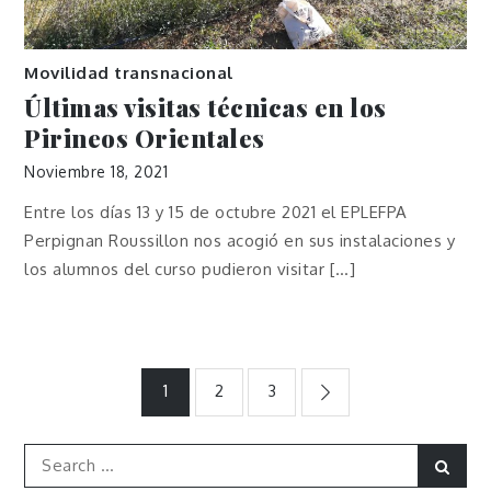
Movilidad transnacional
Últimas visitas técnicas en los
Pirineos Orientales
Noviembre 18, 2021
Entre los días 13 y 15 de octubre 2021 el EPLEFPA
Perpignan Roussillon nos acogió en sus instalaciones y
los alumnos del curso pudieron visitar […]
Navegación
1
2
3
de
Search
Sear
for: