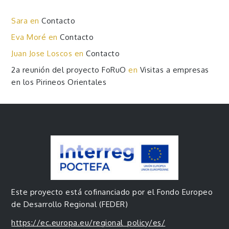
Sara
en
Contacto
Eva Moré
en
Contacto
Juan Jose Loscos
en
Contacto
2a reunión del proyecto FoRuO
en
Visitas a empresas
en los Pirineos Orientales
Este proyecto está cofinanciado por el Fondo Europeo
de Desarrollo Regional (FEDER)
https://ec.europa.eu/regional_policy/es/