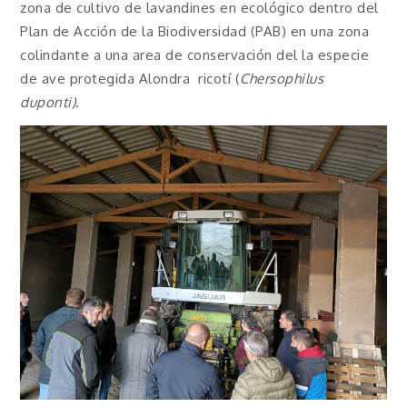
zona de cultivo de lavandines en ecológico dentro del
Plan de Acción de la Biodiversidad (PAB) en una zona
colindante a una area de conservación del la especie
de ave protegida Alondra ricotí (
Chersophilus
duponti)
.