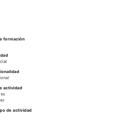
e formación
idad
cial
ionalidad
ional
e actividad
rso
ler
ipo de actividad