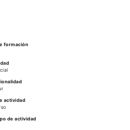
e formación
idad
cial
ionalidad
ur
e actividad
rso
ipo de actividad