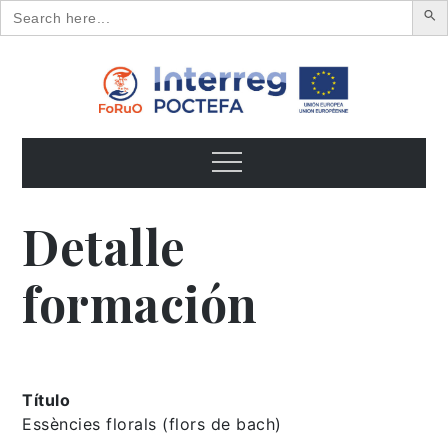
Search
for:
Skip
to
content
FoRuO
Formación en plantas aromáticas y medicinales y pequeños
frutos
Menu
Detalle
formación
Título
Essències florals (flors de bach)