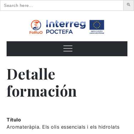
Search
for:
Skip
to
content
FoRuO
Formación en plantas aromáticas y medicinales y pequeños
frutos
Menu
Detalle
formación
Título
Aromateràpia. Els olis essencials i els hidrolats