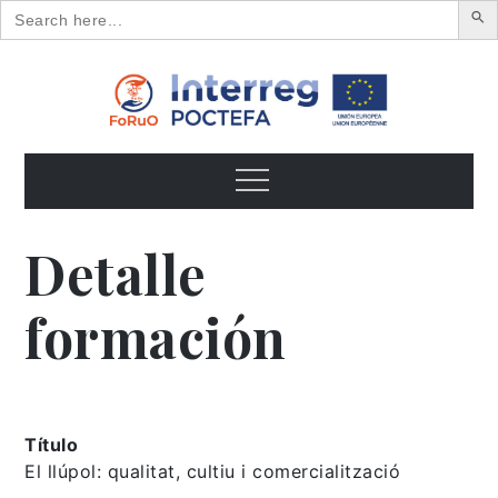
Search
for:
Skip
to
content
FoRuO
Formación en plantas aromáticas y medicinales y pequeños
frutos
Menu
Detalle
formación
Título
El llúpol: qualitat, cultiu i comercialització