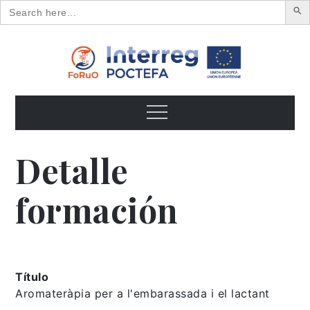
Search
for:
Skip
to
content
FoRuO
Formación en plantas aromáticas y medicinales y pequeños
frutos
Menu
Detalle
formación
Título
Aromateràpia per a l'embarassada i el lactant