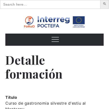
Search
for:
Skip
to
content
FoRuO
Formación en plantas aromáticas y medicinales y pequeños
frutos
Menu
Detalle
formación
Título
Curso de gastronomia silvestre d'estiu al
Montseny