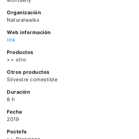
Organización
Naturalwalks
Web información
link
Productos
>> otro
Otros productos
Silvestre comestible
Duración
8 h
Fecha
2019
Poctefa
>> Barcelona