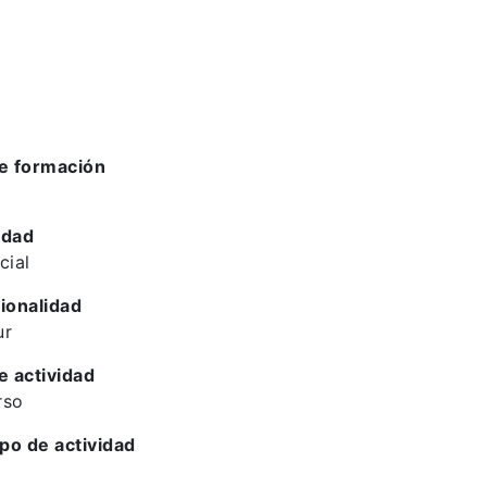
e formación
idad
cial
ionalidad
ur
e actividad
rso
ipo de actividad