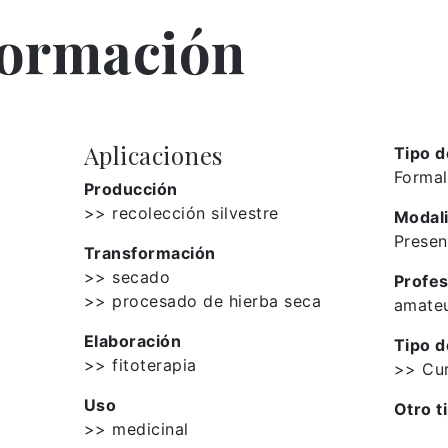
formación
Aplicaciones
Tipo d
Formal
Producción
>> recolección silvestre
Modal
Presen
Transformación
>> secado
Profes
>> procesado de hierba seca
amate
Elaboración
Tipo d
>> fitoterapia
>> Cu
Uso
Otro t
>> medicinal