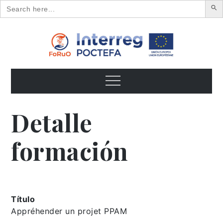
Search
for:
Skip
to
content
FoRuO
Formación en plantas aromáticas y medicinales y pequeños
frutos
Menu
Detalle
formación
Título
Appréhender un projet PPAM