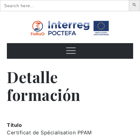
Search
for:
Skip
to
content
FoRuO
Formación en plantas aromáticas y medicinales y pequeños
frutos
Menu
Detalle
formación
Título
Certificat de Spécialisation PPAM