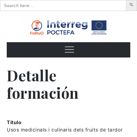
Search
for:
Skip
to
content
FoRuO
Formación en plantas aromáticas y medicinales y pequeños
frutos
Menu
Detalle
formación
Título
Usos medicinals i culinaris dels fruits de tardor