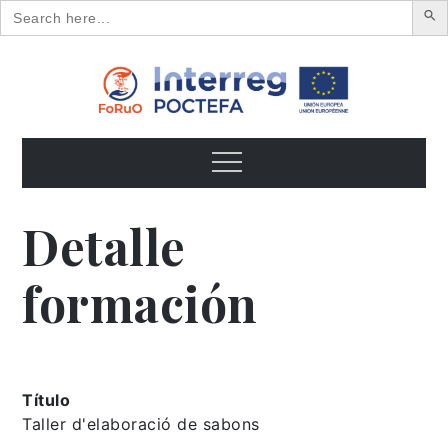
Search
for:
Skip
to
content
FoRuO
Formación en plantas aromáticas y medicinales y pequeños
frutos
Menu
Detalle
formación
Título
Taller d'elaboració de sabons