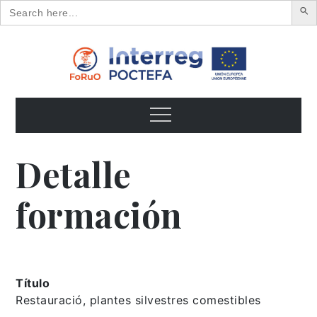
Search
for:
Skip
to
content
FoRuO
Formación en plantas aromáticas y medicinales y pequeños
frutos
Menu
Detalle
formación
Título
Restauració, plantes silvestres comestibles