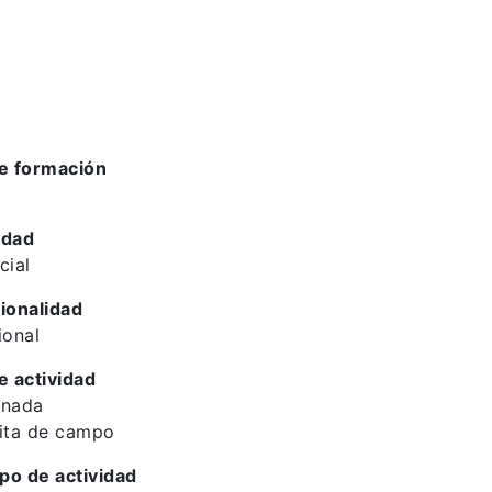
e formación
idad
cial
ionalidad
ional
e actividad
rnada
ita de campo
ipo de actividad