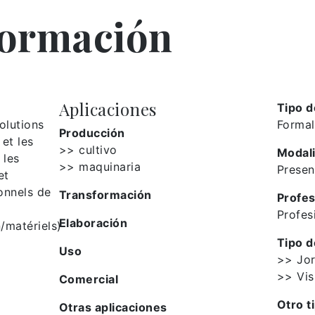
formación
Aplicaciones
Tipo d
olutions
Formal
Producción
 et les
>> cultivo
Modal
 les
>> maquinaria
Presen
et
onnels de
Transformación
Profes
Profes
Elaboración
/matériels)
Tipo d
Uso
>> Jo
>> Vis
Comercial
Otro t
Otras aplicaciones