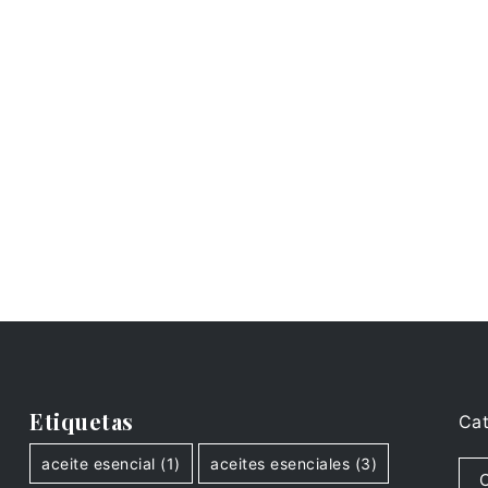
Etiquetas
Cat
aceite esencial
(1)
aceites esenciales
(3)
C