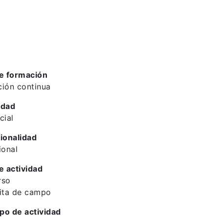
e formación
ión continua
idad
cial
ionalidad
ional
e actividad
rso
ita de campo
ipo de actividad