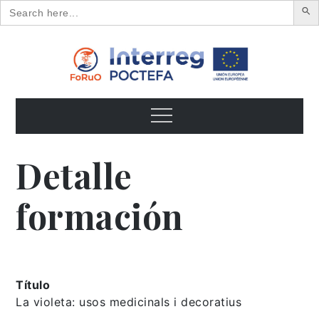
Search
for:
Skip
to
content
FoRuO
Formación en plantas aromáticas y medicinales y pequeños
frutos
Menu
Detalle
formación
Título
La violeta: usos medicinals i decoratius